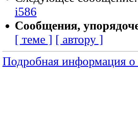
i586
Сообщения, упорядоч
[ теме ]
[ автору ]
Подробная информация о с