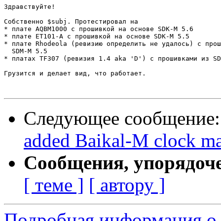
Здравствуйте!

Собственно $subj. Протестировал на

* плате AQBM1000 с прошивкой на основе SDK-M 5.6

* плате ET101-A с прошивкой на основе SDK-M 5.5

* плате Rhodeola (ревизию определить не удалось) с прош
  SDM-M 5.5

* платах TF307 (ревизия 1.4 aka 'D') с прошивками из SD
Грузится и делает вид, что работает.

Следующее сообщение
added Baikal-M clock ma
Сообщения, упорядоч
[ теме ]
[ автору ]
Подробная информация о с