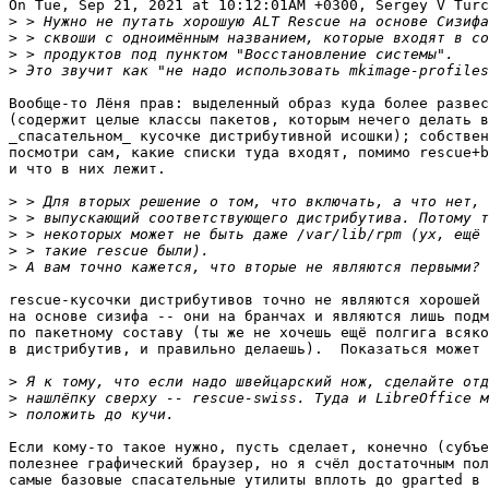
On Tue, Sep 21, 2021 at 10:12:01AM +0300, Sergey V Turc
>
>
>
>
Вообще-то Лёня прав: выделенный образ куда более развес
(содержит целые классы пакетов, которым нечего делать в
_спасательном_ кусочке дистрибутивной исошки); собствен
посмотри сам, какие списки туда входят, помимо rescue+b
и что в них лежит.

>
>
>
>
>
rescue-кусочки дистрибутивов точно не являются хорошей 
на основе сизифа -- они на бранчах и являются лишь подм
по пакетному составу (ты же не хочешь ещё полгига всяко
в дистрибутив, и правильно делаешь).  Показаться может 
>
>
>
Если кому-то такое нужно, пусть сделает, конечно (субъе
полезнее графический браузер, но я счёл достаточным пол
самые базовые спасательные утилиты вплоть до gparted в 