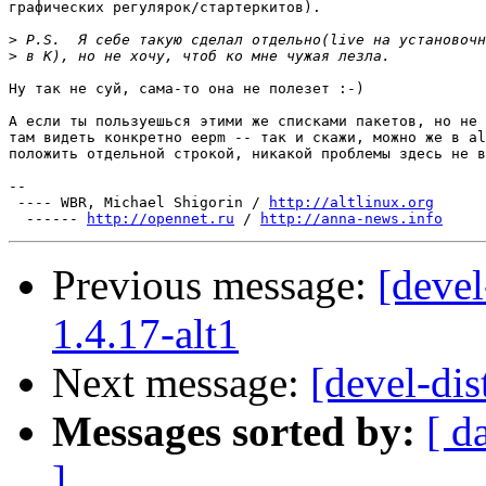
графических регулярок/стартеркитов).

>
>
Ну так не суй, сама-то она не полезет :-)

А если ты пользуешься этими же списками пакетов, но не 
там видеть конкретно eepm -- так и скажи, можно же в al
положить отдельной строкой, никакой проблемы здесь не в
-- 

 ---- WBR, Michael Shigorin / 
http://altlinux.org
  ------ 
http://opennet.ru
 / 
http://anna-news.info
Previous message:
[devel
1.4.17-alt1
Next message:
[devel-dis
Messages sorted by:
[ d
]