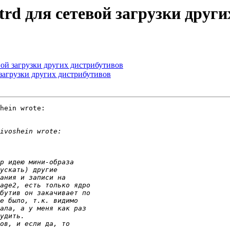
initrd для сетевой загрузки дру
етевой загрузки других дистрибутивов
вой загрузки других дистрибутивов
hein wrote:
