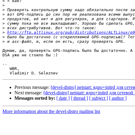
>
>
>
>
>
>
>
>
http://ftp.altlinux.org/pub/distributions/ALTLinux/p9
>
>
Думаю, да, проверять GPG-подпись было бы достаточно. А 
DSA уже не стоило бы :)

-- 

   WBR,

Previous message:
[devel-distro] netstart: ядро+initrd для с
Next message:
[devel-distro] netstart: ядро+initrd для сете
Messages sorted by:
[ date ]
[ thread ]
[ subject ]
[ author ]
More information about the devel-distro mailing list