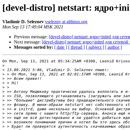
[devel-distro] netstart: ядро+
Vladimir D. Seleznev
vseleznv at altlinux.org
Mon Sep 13 17:49:04 MSK 2021
Previous message:
[devel-distro] netstart: ядро+initrd для с
Next message:
[devel-distro] netstart: ядро+initrd для сете
Messages sorted by:
[ date ]
[ thread ]
[ subject ]
[ author ]
On Mon, Sep 13, 2021 at 05:34:25AM +0300, Leonid Krivos
>
>
>
>
>
>
>
>
>
>
>
>
>
>
>