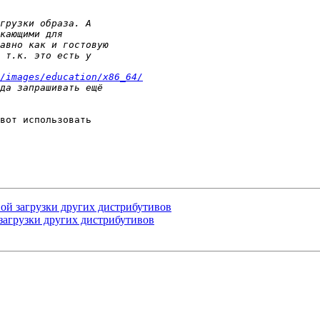
/images/education/x86_64/
вот использовать

етевой загрузки других дистрибутивов
вой загрузки других дистрибутивов