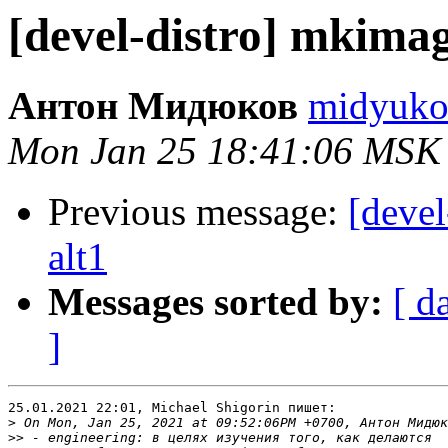
[devel-distro] mkimage
Антон Мидюков
midyukov
Mon Jan 25 18:41:06 MSK
Previous message:
[devel
alt1
Messages sorted by:
[ d
]
25.01.2021 22:01, Michael Shigorin пишет:

>
>>