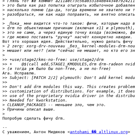
>
>
>
>
>
>
>
>
>
Вот это хорошая идея. Действительно, нужно делать фичу 
>
>
>
>>
>>
>
Ага. Исправлю.

>>
>>
>>
>>
>>
>>
>
>
>
Попробую сделать фичу drm.

-- 

С уважением, Антон Мидюков <
antohami �� altlinux.org
>
