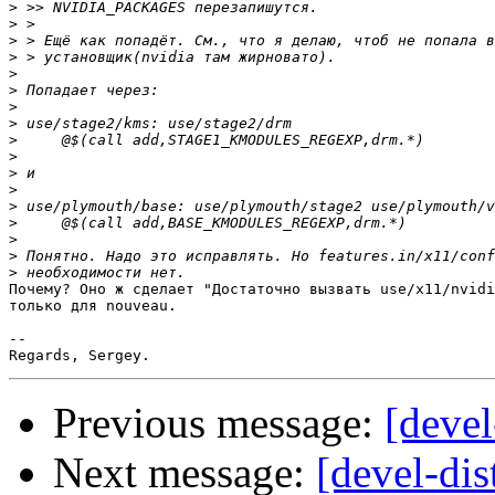
>
>
>
>
>
>
>
>
>
>
>
>
>
>
>
>
>
Почему? Оно ж сделает "Достаточно вызвать use/x11/nvidi
только для nouveau.

-- 

Previous message:
[deve
Next message:
[devel-dis