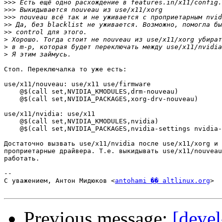
>>>
>>>
>>>
>>
>>
>
>
>
Стоп. Переключалка то уже есть:

use/x11/nouveau: use/x11 use/firmware

    @$(call set,NVIDIA_KMODULES,drm-nouveau)

    @$(call set,NVIDIA_PACKAGES,xorg-drv-nouveau)

use/x11/nvidia: use/x11

    @$(call set,NVIDIA_KMODULES,nvidia)

    @$(call set,NVIDIA_PACKAGES,nvidia-settings nvidia-
Достаточно вызвать use/x11/nvidia после use/x11/xorg и 
проприетарные драйвера. Т.е. выкидывать use/x11/nouveau
работать.

-- 

С уважением, Антон Мидюков <
antohami �� altlinux.org
>

Previous message:
[deve