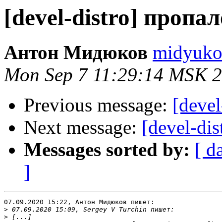
[devel-distro] пропа
Антон Мидюков
midyukov
Mon Sep 7 11:29:14 MSK 
Previous message:
[deve
Next message:
[devel-di
Messages sorted by:
[ d
]
07.09.2020 15:22, Антон Мидюков пишет:

>
>