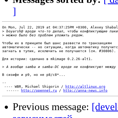
]
On Mon, Jul 22, 2019 at 04:37:25PM +0300, Alexey Shabal
>
>
Чтобы их в принципе был шанс развести по транзакциям

автоматически -- но ситуации, когда автоматику получитс
загнать в тупик, исключить не получается (см. #30806).

Для истории: сделано в mkimage 0.2.26-alt1.

>
В сизифе и p9, но не p8/c8*...

-- 

 ---- WBR, Michael Shigorin / 
http://altlinux.org
  ------ 
http://opennet.ru
 / 
http://anna-news.info
Previous message:
[devel