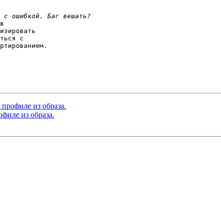
в 

изировать 

ться с 

ртированием. 

в профиле из образа.
офиле из образа.