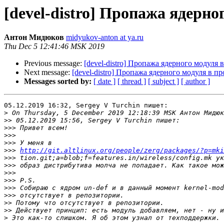
[devel-distro] Пропажа ядерно
Антон Мидюков
midyukov-anton at ya.ru
Thu Dec 5 12:41:46 MSK 2019
Previous message:
[devel-distro] Пропажа ядерного модуля 
Next message:
[devel-distro] Пропажа ядерного модуля в пр
Messages sorted by:
[ date ]
[ thread ]
[ subject ]
[ author ]
05.12.2019 16:32, Sergey V Turchin пишет:

>
>>
>>>
>>>
>>>
>>>
http://git.altlinux.org/people/zerg/packages/?p=mki
>>>
>>>
>>>
>>>
>>>
>>>
>>
>>
>