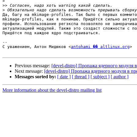
>
>>
>
Да, багу на mkimage-profiles. Так было с первых коммито
mkimage-profiles, как я понимаю. Придётся сильно актуал
профили. Использование регэкспа позволяло не заморачива
актуализацией модулей. Также это создаст сложности с по
Придётся под каждое ядро подстраиваться.

-- 

С уважением, Антон Мидюков <
antohami �� altlinux.org
>

Previous message:
[devel-distro] Пропажа ядерного модуля 
Next message:
[devel-distro] Пропажа ядерного модуля в пр
Messages sorted by:
[ date ]
[ thread ]
[ subject ]
[ author ]
More information about the devel-distro mailing list