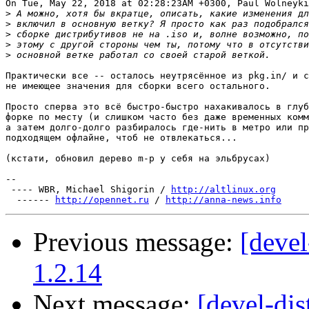
On Tue, May 22, 2018 at 02:28:23AM +0300, Paul Wolneyki
>
>
>
>
>
Практически все -- осталось неутрясённое из pkg.in/ и c
не имеющее значения для сборки всего остального.

Просто сперва это всё быстро-быстро нахакивалось в глуб
форке по месту (и слишком часто без даже временных комм
а затем долго-долго разбиралось где-нить в метро или пр
подходящем офлайне, чтоб не отвлекаться...

(кстати, обновил дерево m-p у себя на эльбрусах)

-- 

 ---- WBR, Michael Shigorin / 
http://altlinux.org
  ------ 
http://opennet.ru
 / 
http://anna-news.info
Previous message:
[devel
1.2.14
Next message:
[devel-dis