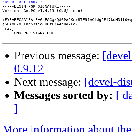
cas at altlinux.ru

-----BEGIN PGP SIGNATURE-----

Version: GnuPG v1.4.13 (GNU/Linux)

iEYEARECAAYFAlF+GsEACgkQSGPA9Knr8TE9IwCfdgPEf7kdHD1tO+q
jSEAoL/aC+na53tjgJO6zFXA4b0a/FaZ

=riuj

-----END PGP SIGNATURE-----

Previous message:
[devel
0.9.12
Next message:
[devel-dis
Messages sorted by:
[ d
]
More information about the 