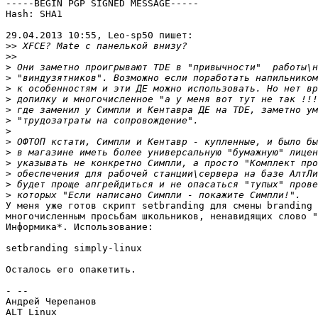
-----BEGIN PGP SIGNED MESSAGE-----

Hash: SHA1

29.04.2013 10:55, Leo-sp50 пишет:

>>
>>
>
>
>
>
>
>
>
>
>
>
>
>
>
У меня уже готов скрипт setbranding для смены branding 
многочисленным просьбам школьников, ненавидящих слово "
Информика*. Использование:

setbranding simply-linux

Осталось его опакетить.

- -- 

Андрей Черепанов
