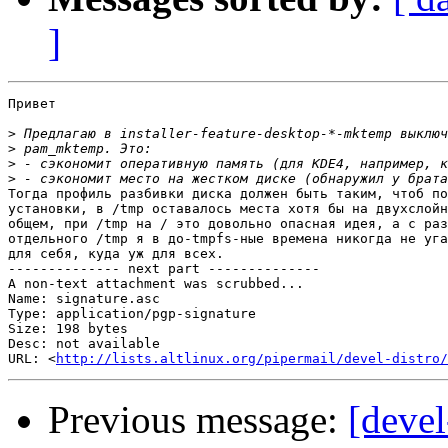
]
Привет

>
>
>
>
Тогда профиль разбивки диска должен быть таким, чтоб по
установки, в /tmp оставалось места хотя бы на двухслойн
общем, при /tmp на / это довольно опасная идея, а с раз
отдельного /tmp я в до-tmpfs-ные времена никогда не уга
для себя, куда уж для всех.

-------------- next part --------------

A non-text attachment was scrubbed...

Name: signature.asc

Type: application/pgp-signature

Size: 198 bytes

Desc: not available

URL: <
http://lists.altlinux.org/pipermail/devel-distro/
Previous message:
[deve