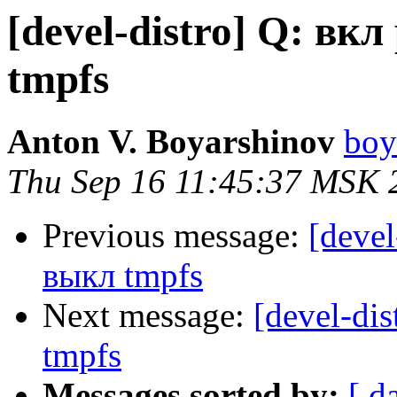
[devel-distro] Q: в
tmpfs
Anton V. Boyarshinov
boy
Thu Sep 16 11:45:37 MSK 
Previous message:
[deve
выкл tmpfs
Next message:
[devel-di
tmpfs
Messages sorted by:
[ d