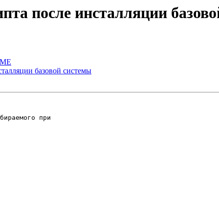
рипта после инсталляции базов
ADME
нсталляции базовой системы
бираемого при
