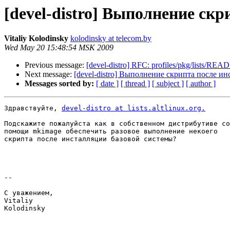
[devel-distro] Выполнение ск
Vitaliy Kolodinsky
kolodinsky at telecom.by
Wed May 20 15:48:54 MSK 2009
Previous message:
[devel-distro] RFC: profiles/pkg/lists/RE
Next message:
[devel-distro] Выполнение скрипта после и
Messages sorted by:
[ date ]
[ thread ]
[ subject ]
[ author ]
Здравствуйте, 
devel-distro at lists.altlinux.org.
Подскажите пожалуйста как в собственном дистрибутиве со
помощи mkimage обеспечить разовое выполнение некоего

скрипта после инсталляции базовой системы?

--

С уважением,

Vitaliy

Kolodinsky
