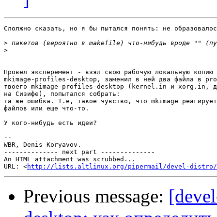
Слолжно сказать, но я бы пытался понять: не образовалос
>
>
Провел эксперемент - взял свою рабочую локальную копию

mkimage-profiles-desktop, заменил в ней два файла в pro
твоего mkimage-profiles-desktop (kernel.in и xorg.in, д
на Сизифе), попытался собрать:

та же ошибка. Т.е, такое чувство, что mkimage реагирует
файлов или еще что-то.

У кого-нибудь есть идеи?

-- 

WBR, Denis Koryavov.

-------------- next part --------------

An HTML attachment was scrubbed...

URL: <
http://lists.altlinux.org/pipermail/devel-distro/
Previous message:
[devel