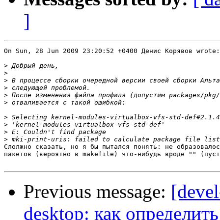
]
On Sun, 28 Jun 2009 23:20:52 +0400 Денис Корявов wrote:

>
>
>
>
>
>
>
>
>
>
Слолжно сказать, но я бы пытался понять: не образовалос
пакетов (вероятно в makefile) что-нибудь вроде "" (пуст
Previous message:
[devel
desktop: как определит