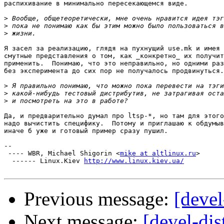
распихивание в минимально пересекающемся виде.

>
>
>
Я засел за реализацию, глядя на пухнущий use.mk и имея 
смутные представления о том, как _конкретно_ их получит
применить.  Понимаю, что это неправильно, но одними раз
без эксперимента до сих пор не получалось продвинуться.

>
>
>
Да, и предварительно думал про ltsp-*, но там для этого
надо вычистить специфику.  Потому и приглашаю к обдумыв
иначе б уже и готовый пример сразу пушил.

-- 

 ---- WBR, Michael Shigorin <
mike at altlinux.ru
>

  ------ Linux.Kiev 
http://www.linux.kiev.ua/
Previous message:
[devel
Next message:
[devel-dis