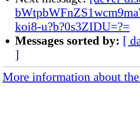
bWtpbWFnZS1wcm9ma
koi8-u?b?0s3ZIDU=?=
Messages sorted by:
[ d
]
More information about the 