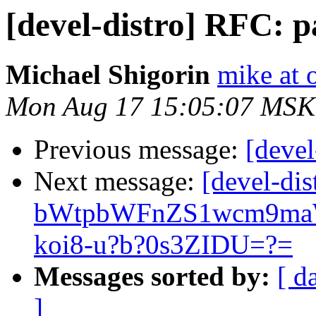
[devel-distro] RFC: pa
Michael Shigorin
mike at 
Mon Aug 17 15:05:07 MSK
Previous message:
[devel
Next message:
[devel-dis
bWtpbWFnZS1wcm9ma
koi8-u?b?0s3ZIDU=?=
Messages sorted by:
[ d
]