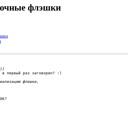
узочные флэшки
эшки
и
 в первый раз заговорил? :)

OK?
