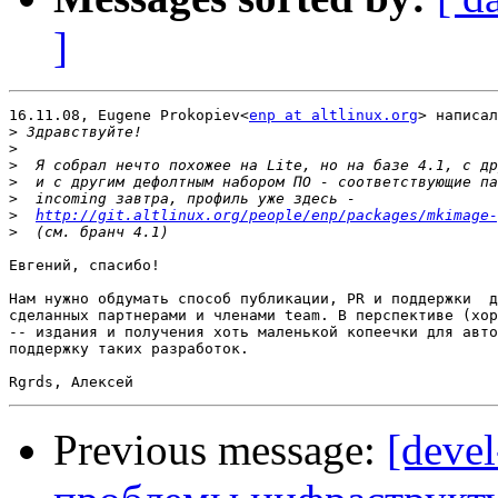
]
16.11.08, Eugene Prokopiev<
enp at altlinux.org
> написал
>
>
>
>
>
>
http://git.altlinux.org/people/enp/packages/mkimage-
>
Евгений, спасибо!

Нам нужно обдумать способ публикации, PR и поддержки  д
сделанных партнерами и членами team. В перспективе (хор
-- издания и получения хоть маленькой копеечки для авто
поддержку таких разработок.

Previous message:
[devel