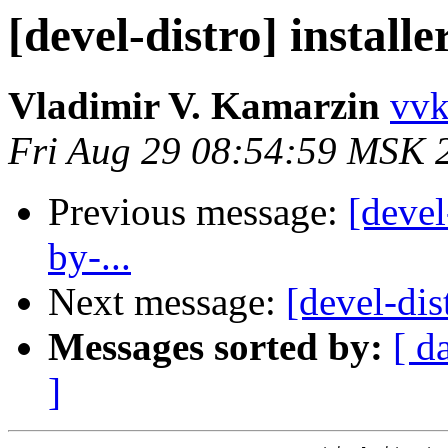
[devel-distro] installe
Vladimir V. Kamarzin
vvk
Fri Aug 29 08:54:59 MSK 
Previous message:
[devel
by-...
Next message:
[devel-dist
Messages sorted by:
[ d
]