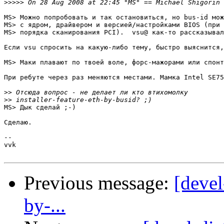
>>>>>
MS> Можно попробовать и так остановиться, но bus-id мож
MS> с ядром, драйвером и версией/настройками BIOS (при 
MS> порядка сканирования PCI).  vsu@ как-то рассказывал
Если vsu спросить на какую-либо тему, быстро выяснится,
MS> Маки плавают по твоей воле, форс-мажорами или спонт
При ребуте через раз меняются местами. Мамка Intel SE75
>>
>>
MS> Дык сделай ;-)

Сделаю.

-- 

vvk

Previous message:
[devel
by-...