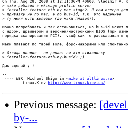
On Thu, Aug 28, 2008 at 12:11:36PM +0600, Vladimir V. K
>
>
>
>
Можно попробовать и так остановиться, но bus-id может п
с ядром, драйвером и версией/настройками BIOS (при изме
порядка сканирования PCI).  vsu@ как-то рассказывал в д
Маки плавают по твоей воле, форс-мажорами или спонтанно
>
>
Дык сделай ;-)

-- 

 ---- WBR, Michael Shigorin <
mike at altlinux.ru
>

  ------ Linux.Kiev 
http://www.linux.kiev.ua/
Previous message:
[devel
by-...