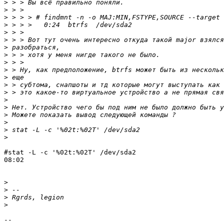
>
>
>
>
>
>
>
>
>
>
>
>
>
>
>
>
>
>
>
#stat -L -c '%02t:%02T' /dev/sda2

08:02

>
>
>
>
-- 
