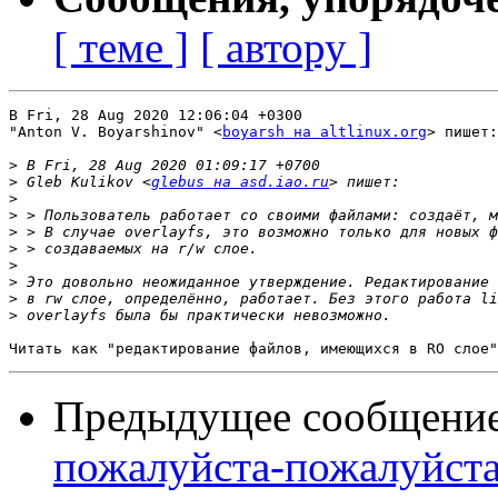
[ теме ]
[ автору ]
В Fri, 28 Aug 2020 12:06:04 +0300

"Anton V. Boyarshinov" <
boyarsh на altlinux.org
> пишет:

>
>
 Gleb Kulikov <
glebus на asd.iao.ru
>
>
>
>
>
>
>
>
Предыдущее сообщени
пожалуйста-пожалуйста!