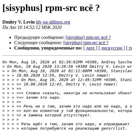
[sisyphus] rpm-src всё ?
Dmitry V. Levin
ldv на altlinux.org
Пн Авг 10 14:52:12 MSK 2020
Предыдущее сообщение:
[sisyphus] rpm-src всё ?
Следующее сообщение:
[sisyphus] rpm-src всё ?
Сообщения, упорядоченные по:
[ дате ]
[ дискуссии ]
[ т
On Mon, Aug 10, 2020 at 02:39:02PM +0300, Andrey Savche
>
>
>
>
>
>
>
>
>
>
>
>
>
>
>