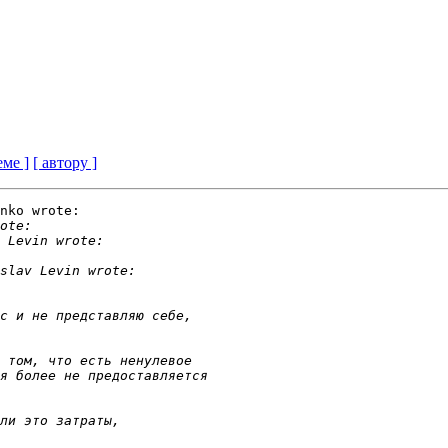
еме ]
[ автору ]
nko wrote:
