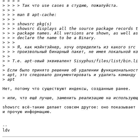
>
>
>
>
>
>
>
>
>
>
>
>
>
>
>
>
>
>
Нет, потому что существуют индексы, созданные ранее.

>
showsrc всё-такие делает совсем другое: оно показывает 
и прочую информацию.

-- 
