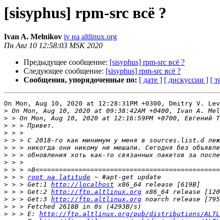
[sisyphus] rpm-src всё ?
Ivan A. Melnikov
iv на altlinux.org
Пн Авг 10 12:58:03 MSK 2020
Предыдущее сообщение:
[sisyphus] rpm-src всё ?
Следующее сообщение:
[sisyphus] rpm-src всё ?
Сообщения, упорядоченные по:
[ дате ]
[ дискуссии ]
[ т
On Mon, Aug 10, 2020 at 12:28:31PM +0300, Dmitry V. Lev
>
>
>
>
>
>
>
>
>
>
 > > 
root на latitude
>
 > > Get:1 
http://localhost
>
 > > Get:2 
http://ftp.altlinux.org
>
 > > Get:3 
http://ftp.altlinux.org
>
>
 > > E: 
http://ftp.altlinux.org/pub/distributions/ALTL