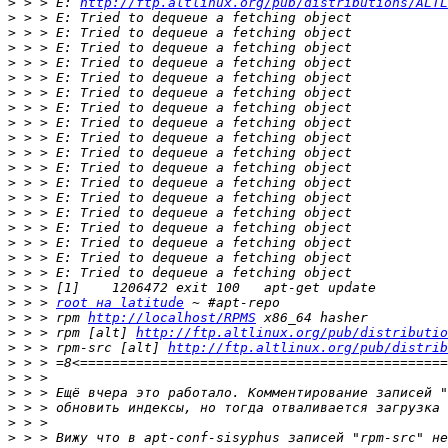
>
 > > E: 
http://ftp.altlinux.org/pub/distributions/ALTL
>
>
>
>
>
>
>
>
>
>
>
>
>
>
>
>
>
>
>
>
 > > 
root на latitude
>
 > > rpm 
http://localhost/RPMS
>
 > > rpm [alt] 
http://ftp.altlinux.org/pub/distributio
>
 > > rpm-src [alt] 
http://ftp.altlinux.org/pub/distrib
>
>
>
>
>
>