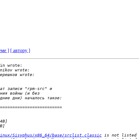
еме ]
[ автору ]
in wrote:

inux/Sisyphus/x86_64/base/srclist.classic