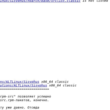
inux/Sisyphus/noarch/base/srclist.classic
ns/ALTLinux/Sisyphus
utions/ALTLinux/Sisyphus