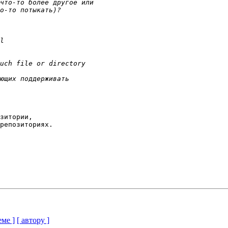
зитории,

репозиториях.

еме ]
[ автору ]