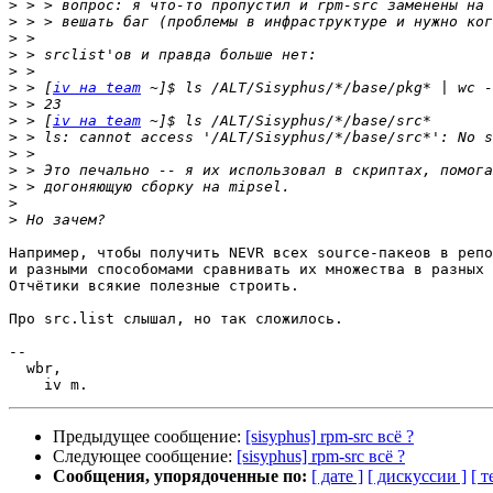
>
>
>
>
>
>
 > [
iv на team
>
>
 > [
iv на team
>
>
>
>
>
>
Например, чтобы получить NEVR всех source-пакеов в репо
и разными способомами сравнивать их множества в разных 
Отчётики всякие полезные строить.

Про src.list слышал, но так сложилось.

-- 

  wbr,

Предыдущее сообщение:
[sisyphus] rpm-src всё ?
Следующее сообщение:
[sisyphus] rpm-src всё ?
Сообщения, упорядоченные по:
[ дате ]
[ дискуссии ]
[ т