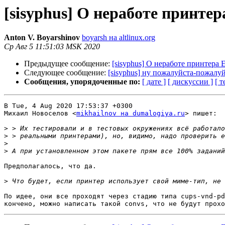
[sisyphus] О неработе принтер
Anton V. Boyarshinov
boyarsh на altlinux.org
Ср Авг 5 11:51:03 MSK 2020
Предыдущее сообщение:
[sisyphus] О неработе принтера 
Следующее сообщение:
[sisyphus] ну пожалуйста-пожалуй
Сообщения, упорядоченные по:
[ дате ]
[ дискуссии ]
[ т
В Tue, 4 Aug 2020 17:53:37 +0300

Михаил Новоселов <
mikhailnov на dumalogiya.ru
> пишет:

>
>
>
>
Предполагалось, что да.

>
По идее, они все проходят через стадию типа cups-vnd-pd