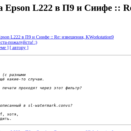
а Epson L222 в П9 и Сиифе :: 
Epson L222 в П9 и Сиифе :: Re: извещения, KWorkstation9
ста-пожалуйста! :)
еме ]
[ автору ]
f, хотя,
