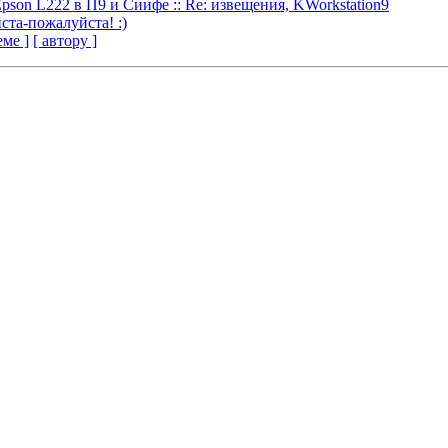
Epson L222 в П9 и Сиифе :: Re: извещения, KWorkstation9
ста-пожалуйста! :)
еме ]
[ автору ]