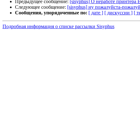
Предыдущее сообщение:
[sisyphus] О неработе принтера 
Следующее сообщение:
[sisyphus] ну пожалуйста-пожалуй
Сообщения, упорядоченные по:
[ дате ]
[ дискуссии ]
[ т
Подробная информация о списке рассылки Sisyphus