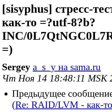
[sisyphus] стресс-те
как-то =?utf-8?b?
INC/0L7QtNGC0L7
=)
Sergey
a_s_y на sama.ru
Чт Ноя 14 18:48:11 MSK 
Предыдущее сообщени
(Re: RAID/LVM - как-т