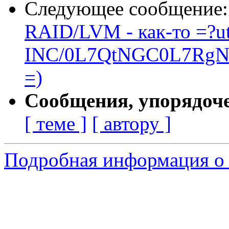
Следующее сообщение
RAID/LVM - как-то =?ut
INC/0L7QtNGC0L7RgN
=)
Сообщения, упорядоч
[ теме ]
[ автору ]
Подробная информация о 