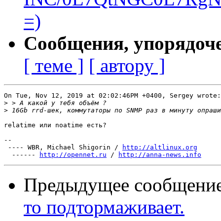
=)
Сообщения, упорядоч
[ теме ]
[ автору ]
On Tue, Nov 12, 2019 at 02:02:46PM +0400, Sergey wrote:

>
>
relatime или noatime есть?

-- 

 ---- WBR, Michael Shigorin / 
http://altlinux.org
  ------ 
http://opennet.ru
 / 
http://anna-news.info
Предыдущее сообщени
то подтормаживает.