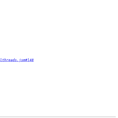
lthreads.jsm#l48