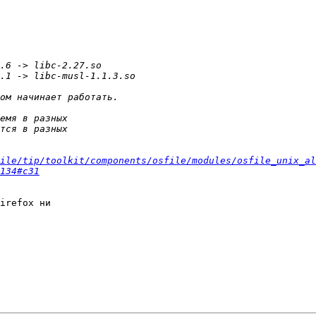
ile/tip/toolkit/components/osfile/modules/osfile_unix_al
134#c31
irefox ни
