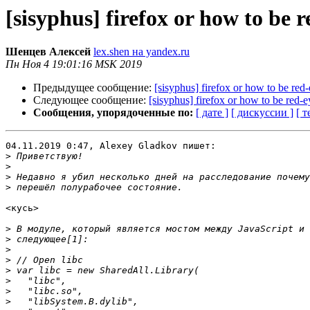
[sisyphus] firefox or how to be 
Шенцев Алексей
lex.shen на yandex.ru
Пн Ноя 4 19:01:16 MSK 2019
Предыдущее сообщение:
[sisyphus] firefox or how to be red
Следующее сообщение:
[sisyphus] firefox or how to be red-
Сообщения, упорядоченные по:
[ дате ]
[ дискуссии ]
[ т
04.11.2019 0:47, Alexey Gladkov пишет:

>
>
>
>
<кусь>

>
>
>
>
>
>
>
>