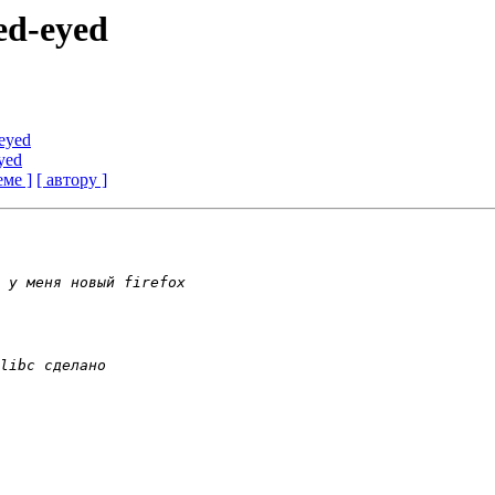
red-eyed
-eyed
eyed
еме ]
[ автору ]