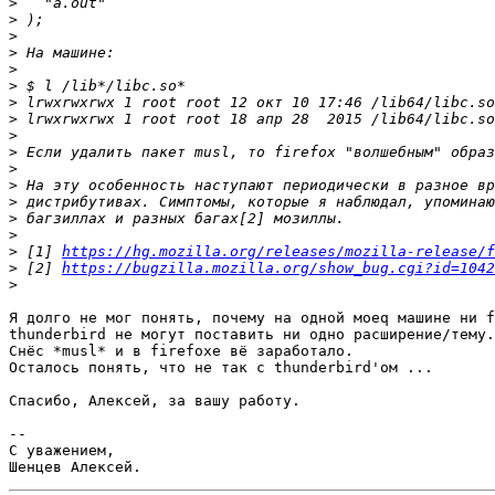
>
>
>
>
>
>
>
>
>
>
>
>
>
>
>
>
 [1] 
https://hg.mozilla.org/releases/mozilla-release/f
>
 [2] 
https://bugzilla.mozilla.org/show_bug.cgi?id=1042
>
Я долго не мог понять, почему на одной моеq машине ни f
thunderbird не могут поставить ни одно расширение/тему.

Снёс *musl* и в firefoxe вё заработало.

Осталось понять, что не так с thunderbird'ом ...

Спасибо, Алексей, за вашу работу.

-- 

С уважением,
