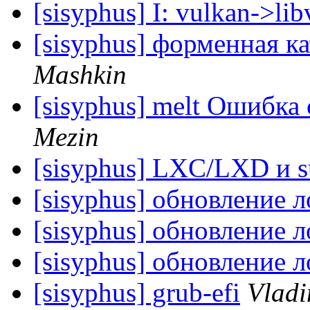
[sisyphus] I: vulkan->li
[sisyphus] форменная к
Mashkin
[sisyphus] melt Ошибка
Mezin
[sisyphus] LXC/LXD и s
[sisyphus] обновление 
[sisyphus] обновление 
[sisyphus] обновление 
[sisyphus] grub-efi
Vladi