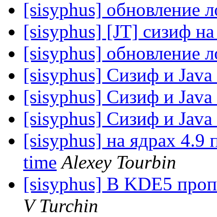
[sisyphus] обновление 
[sisyphus] [JT] сизиф н
[sisyphus] обновление 
[sisyphus] Сизиф и Java
[sisyphus] Сизиф и Java
[sisyphus] Сизиф и Java
[sisyphus] на ядрах 4.9 
time
Alexey Tourbin
[sisyphus] В KDE5 про
V Turchin