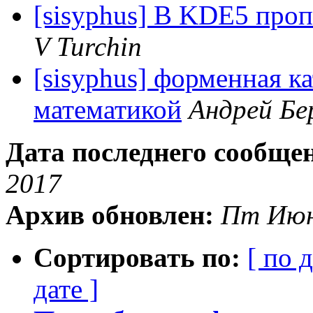
[sisyphus] В KDE5 про
V Turchin
[sisyphus] форменная к
математикой
Андрей Бе
Дата последнего сообще
2017
Архив обновлен:
Пт Июн
Сортировать по:
[ по 
дате ]