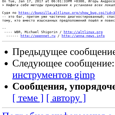
On Tue, Jan 17, 2017 at 06:01:33PM +0300, Игорь Андросо
>
Судя по 
https://bugzilla.altlinux.org/show_bug.cgi?id=3
-- это баг, притом уже частично диагностированный; спас
тому, кто вместо изысканных предположений пошёл и повес
-- 

 ---- WBR, Michael Shigorin / 
http://altlinux.org
  ------ 
http://opennet.ru
 / 
http://anna-news.info
Предыдущее сообщени
Следующее сообщение
инструментов gimp
Сообщения, упорядоч
[ теме ]
[ автору ]