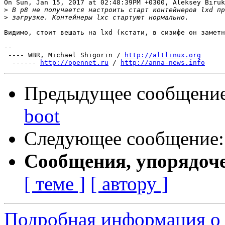
On Sun, Jan 15, 2017 at 02:48:39PM +0300, Aleksey Biruk
>
>
Видимо, стоит вешать на lxd (кстати, в сизифе он заметн
-- 

 ---- WBR, Michael Shigorin / 
http://altlinux.org
  ------ 
http://opennet.ru
 / 
http://anna-news.info
Предыдущее сообщени
boot
Следующее сообщение
Сообщения, упорядоч
[ теме ]
[ автору ]
Подробная информация о 