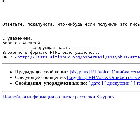
>
-- 

Ответьте, пожалуйста, что-нибудь если получили это пись
--

С уважением,

Бирюков Алексей

----------- следующая часть -----------

Вложение в формате HTML было удалено...

URL: <
http://lists.altlinux.org/pipermail/sisyphus/att
Предыдущее сообщение:
[sisyphus] RHVoice: Ошибка сег
Следующее сообщение:
[sisyphus] RHVoice: Ошибка сегм
Сообщения, упорядоченные по:
[ дате ]
[ дискуссии ]
[ т
Подробная информация о списке рассылки Sisyphus