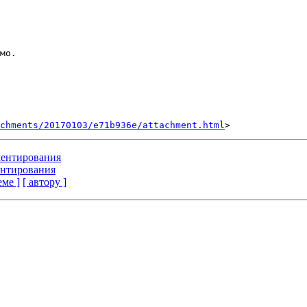
мо.

achments/20170103/e71b936e/attachment.html
ментирования
ентирования
еме ]
[ автору ]