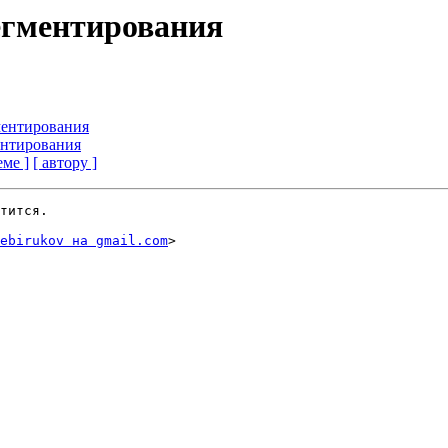
сегментирования
ментирования
ентирования
еме ]
[ автору ]
тится.

ebirukov на gmail.com
>
