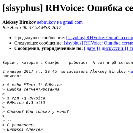
[sisyphus] RHVoice: Ошибка 
Aleksey Birukov
aebirukov на gmail.com
Вт Янв 3 00:37:53 MSK 2017
Предыдущее сообщение:
[sisyphus] RHVoice: Ошибка сег
Следующее сообщение:
[sisyphus] RHVoice: Ошибка сегм
Сообщения, упорядоченные по:
[ дате ]
[ дискуссии ]
[ т
Версия, которая в Сизифе -- работает. А вот в p8 сегфол
2 января 2017 г., 23:45 пользователь Aleksey Birukov <
a
написал:

>
>
>
>
>
>
>
>
>
>
>