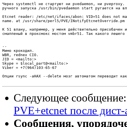
Через systemctl не стартуют ни pvedaemon, ни pveproxy. 
ручного запуска /usr/bin/pvedaemon start ругается на вл
Etcnet reader: /etc/net/ifaces/abon: VID=51 does not ma
name. at /usr/share/perl5/PVE/INotifyEtcnetOverride.pm 
К 51 влану, например, у меня действительно присобачен и
смаппеный в проксмокс мостом vmbr51. Так какого лешего 
-- 

Мимо крокодил.

WBR, rednex CIO.

JID = <mailto:>

Skype = $local_part@<mailto:>

Viber = +7(964)103-65-67

Опции rsync -aHAX --delete мозг автоматом переводит как
Следующее сообщение
PVE+etcnet после дист-
Сообщения, упорядоч