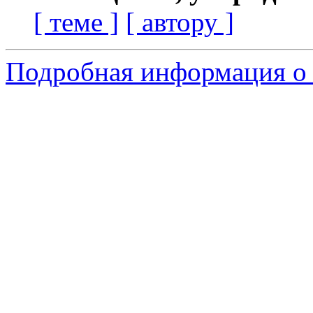
[ теме ]
[ автору ]
Подробная информация о 