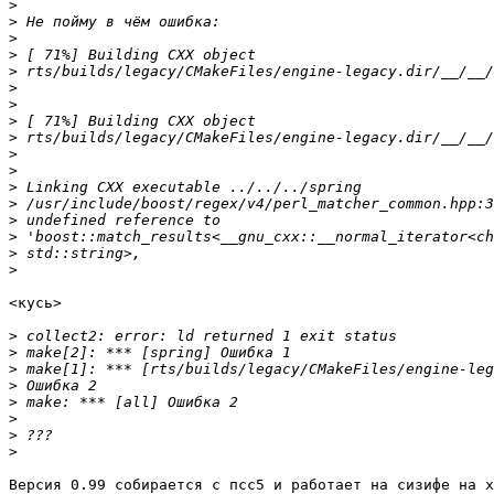
>
>
>
>
>
>
>
>
>
>
>
>
>
>
>
>
>
<кусь>

>
>
>
>
>
>
>
>
Версия 0.99 собирается c псс5 и работает на сизифе на x