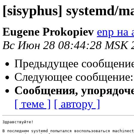
[sisyphus] systemd/m
Eugene Prokopiev
enp на 
Вс Июн 28 08:44:28 MSK 
Предыдущее сообщени
Следующее сообщение
Сообщения, упорядоч
[ теме ]
[ автору ]
Здравствуйте!

В последнем systemd попытался воспользоваться machinect