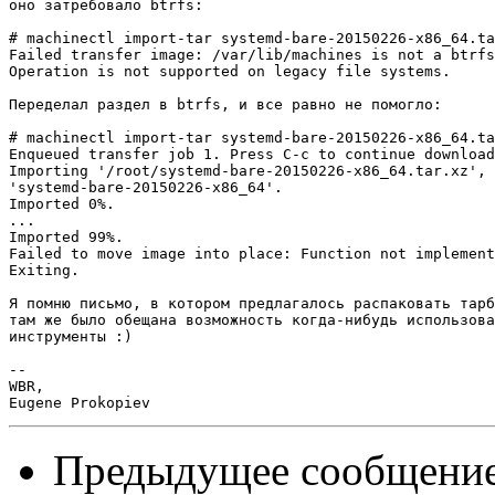
оно затребовало btrfs:

# machinectl import-tar systemd-bare-20150226-x86_64.ta
Failed transfer image: /var/lib/machines is not a btrfs
Operation is not supported on legacy file systems.

Переделал раздел в btrfs, и все равно не помогло:

# machinectl import-tar systemd-bare-20150226-x86_64.ta
Enqueued transfer job 1. Press C-c to continue download
Importing '/root/systemd-bare-20150226-x86_64.tar.xz', 
'systemd-bare-20150226-x86_64'.

Imported 0%.

...

Imported 99%.

Failed to move image into place: Function not implement
Exiting.

Я помню письмо, в котором предлагалось распаковать тарб
там же было обещана возможность когда-нибудь использова
инструменты :)

-- 

WBR,

Предыдущее сообщени