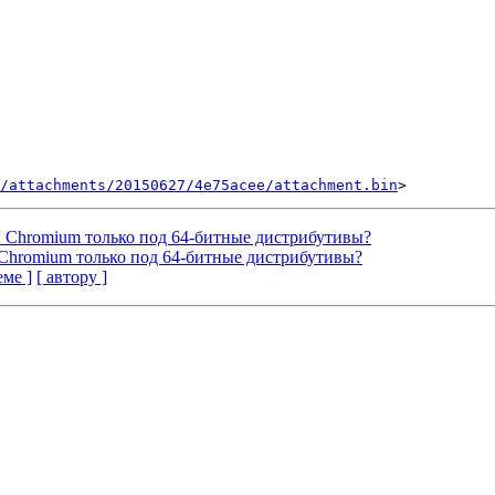
/attachments/20150627/4e75acee/attachment.bin
ый Chromium только под 64-битные дистрибутивы?
й Chromium только под 64-битные дистрибутивы?
еме ]
[ автору ]