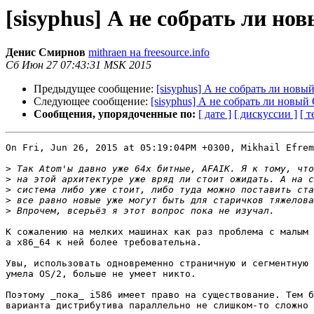
[sisyphus] А не собрать ли н
Денис Смирнов
mithraen на freesource.info
Сб Июн 27 07:43:31 MSK 2015
Предыдущее сообщение:
[sisyphus] А не собрать ли нов
Следующее сообщение:
[sisyphus] А не собрать ли новы
Сообщения, упорядоченные по:
[ дате ]
[ дискуссии ]
[ т
On Fri, Jun 26, 2015 at 05:19:04PM +0300, Mikhail Efrem
>
>
>
>
>
К сожалению на мелких машинах как раз проблема с малым 
а x86_64 к ней более требовательна.

Увы, использовать одновременно страничную и сегментную 
умела OS/2, больше не умеет никто.

Поэтому _пока_ i586 имеет право на существование. Тем б
варианта дистрибутива параллельно не слишком-то сложно 