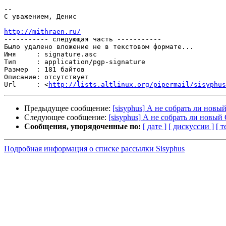
-- 

С уважением, Денис

http://mithraen.ru/

----------- следующая часть -----------

Было удалено вложение не в текстовом формате...

Имя     : signature.asc

Тип     : application/pgp-signature

Размер  : 181 байтов

Описание: отсутствует

Url     : <
http://lists.altlinux.org/pipermail/sisyphus
Предыдущее сообщение:
[sisyphus] А не собрать ли нов
Следующее сообщение:
[sisyphus] А не собрать ли новы
Сообщения, упорядоченные по:
[ дате ]
[ дискуссии ]
[ т
Подробная информация о списке рассылки Sisyphus