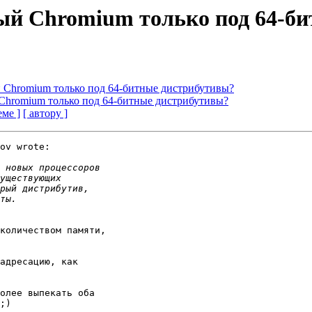
овый Chromium только под 64-
ый Chromium только под 64-битные дистрибутивы?
й Chromium только под 64-битные дистрибутивы?
еме ]
[ автору ]
ov wrote:

количеством памяти,

адресацию, как

олее выпекать оба

;)
