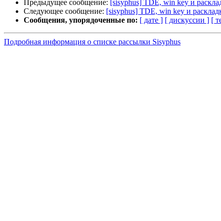
Предыдущее сообщение:
[sisyphus] TDE, win key и раскла
Следующее сообщение:
[sisyphus] TDE, win key и расклад
Сообщения, упорядоченные по:
[ дате ]
[ дискуссии ]
[ т
Подробная информация о списке рассылки Sisyphus