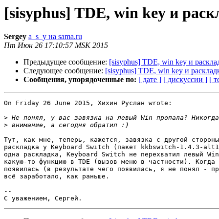
[sisyphus] TDE, win key и рас
Sergey
a_s_y на sama.ru
Пт Июн 26 17:10:57 MSK 2015
Предыдущее сообщение:
[sisyphus] TDE, win key и раскла
Следующее сообщение:
[sisyphus] TDE, win key и расклад
Сообщения, упорядоченные по:
[ дате ]
[ дискуссии ]
[ т
On Friday 26 June 2015, Хихин Руслан wrote:

>
>
Тут, как мне, теперь, кажется, завязка с другой стороны
раскладка у Keyboard Switch (пакет kkbswitch-1.4.3-alt1
одна раскладка, Keyboard Switch не перехватил левый Win
какую-то функцию в TDE (вызов меню в частности). Когда 
появилась (в результате чего появилась, я не понял - пр
всё заработало, как раньше. 

-- 
