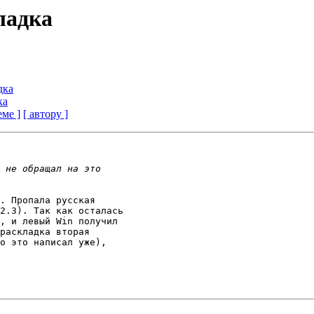
кладка
дка
ка
еме ]
[ автору ]
. Пропала русская

2.3). Так как осталась

, и левый Win получил

раскладка вторая 

о это написал уже),
