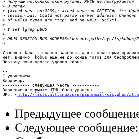
>
>
>
>
>
>
>
>
>
>
У меня с kbus cinnamon завелся, а вот некоторые приложе
нет. Видимо, kdbus еще не до конца готов для беспроблем
Поэтому пока просто удалил kdbus.

-- 

С уважением,

Владимир.

----------- следующая часть -----------

Вложение в формате HTML было удалено...

URL: <
http://lists.altlinux.org/pipermail/sisyphus/att
Предыдущее сообщени
Следующее сообщение