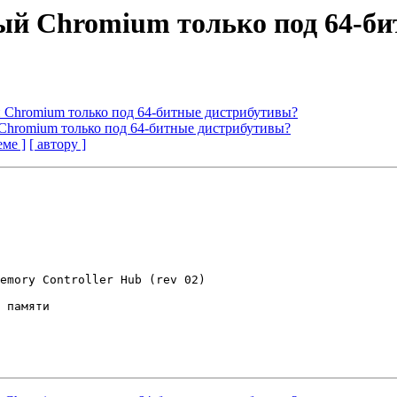
овый Chromium только под 64-
ый Chromium только под 64-битные дистрибутивы?
й Chromium только под 64-битные дистрибутивы?
еме ]
[ автору ]
emory Controller Hub (rev 02)

 памяти
