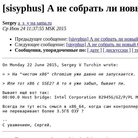
[sisyphus] А не собрать ли н
Sergey
a_s_y на sama.ru
Ср Июн 24 11:37:55 MSK 2015
Предыдущее сообщение:
[sisyphus] А не собрать ли нов
Следующее сообщение:
[sisyphus] А не собрать ли новы
Сообщения, упорядоченные по:
[ дате ]
[ дискуссии ]
[ т
On Monday 22 June 2015, Sergey V Turchin wrote:

>
>
Бывает ещё вот так: 

00:00.0 Host bridge: Intel Corporation 82945G/GZ/P/PL M
Всегда ли тут есть смысл в x86_64, когда сам контроллер
не переваривает более 3.5Гб ОЗУ ?

-- 
