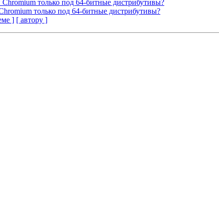
ый Chromium только под 64-битные дистрибутивы?
й Chromium только под 64-битные дистрибутивы?
еме ]
[ автору ]