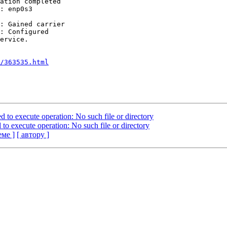
ation completed

: enp0s3

: Gained carrier

: Configured

ervice.

/363535.html
d to execute operation: No such file or directory
to execute operation: No such file or directory
еме ]
[ автору ]