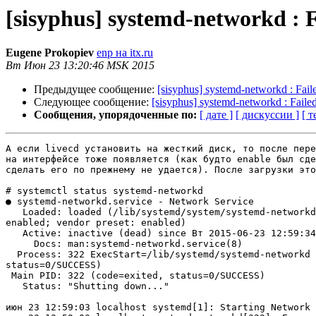
[sisyphus] systemd-networkd : Fa
Eugene Prokopiev
enp на itx.ru
Вт Июн 23 13:20:46 MSK 2015
Предыдущее сообщение:
[sisyphus] systemd-networkd : Faile
Следующее сообщение:
[sisyphus] systemd-networkd : Failed 
Сообщения, упорядоченные по:
[ дате ]
[ дискуссии ]
[ т
А если livecd установить на жесткий диск, то после пере
на интерфейсе тоже появляется (как будто enable был сде
сделать его по прежнему не удается). После загрузки это
# systemctl status systemd-networkd

● systemd-networkd.service - Network Service

   Loaded: loaded (/lib/systemd/system/systemd-networkd
enabled; vendor preset: enabled)

   Active: inactive (dead) since Вт 2015-06-23 12:59:34
     Docs: man:systemd-networkd.service(8)

  Process: 322 ExecStart=/lib/systemd/systemd-networkd 
status=0/SUCCESS)

 Main PID: 322 (code=exited, status=0/SUCCESS)

   Status: "Shutting down..."

июн 23 12:59:03 localhost systemd[1]: Starting Network 