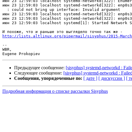
июн 23 12:59:03 localhost systemd-networkd[322]: Enumer
июн 23 12:59:03 localhost systemd-networkd[322]: enp0s3
  : could not bring up interface: Invalid argument

июн 23 12:59:03 localhost systemd-networkd[322]: enp0s3
июн 23 12:59:03 localhost systemd-networkd[322]: enp0s3
июн 23 12:59:03 localhost systemd[1]: Started Network S
http://lists.altlinux.org/pipermail/sisyphus/2015-March
-- 

WBR,

Предыдущее сообщение:
[sisyphus] systemd-networkd : Faile
Следующее сообщение:
[sisyphus] systemd-networkd : Failed 
Сообщения, упорядоченные по:
[ дате ]
[ дискуссии ]
[ т
Подробная информация о списке рассылки Sisyphus