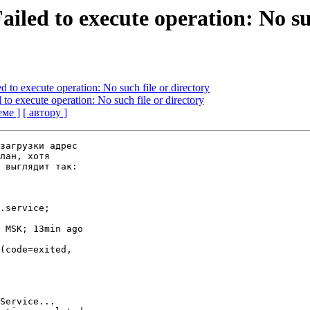
iled to execute operation: No suc
d to execute operation: No such file or directory
to execute operation: No such file or directory
еме ]
[ автору ]
загрузки адрес

лан, хотя

 выглядит так:

.service;

 MSK; 13min ago

(code=exited,

Service...
