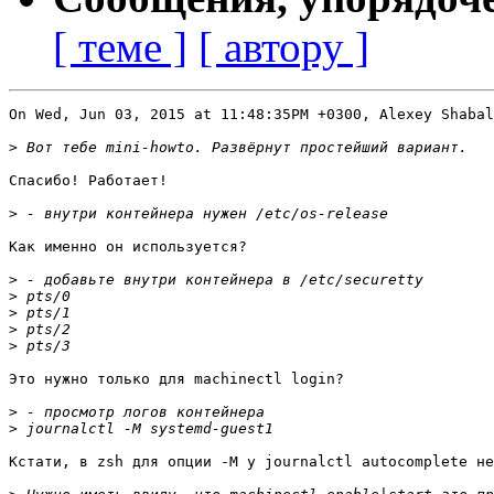
[ теме ]
[ автору ]
On Wed, Jun 03, 2015 at 11:48:35PM +0300, Alexey Shabal
>
Спасибо! Работает!

>
Как именно он используется?

>
>
>
>
>
Это нужно только для machinectl login?

>
>
Кстати, в zsh для опции -M у journalctl autocomplete не