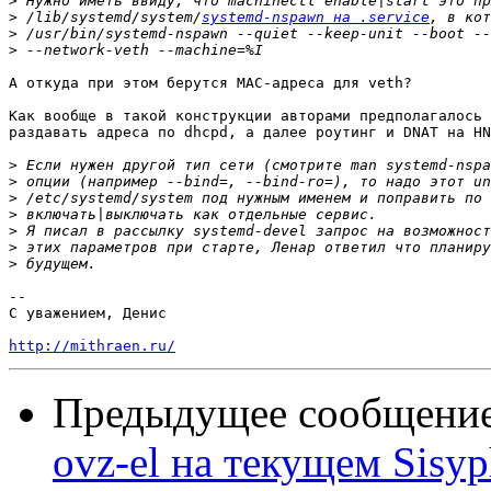
>
>
 /lib/systemd/system/
systemd-nspawn на .service
>
>
А откуда при этом берутся MAC-адреса для veth?

Как вообще в такой конструкции авторами предполагалось 
раздавать адреса по dhcpd, а далее роутинг и DNAT на HN
>
>
>
>
>
>
>
--

С уважением, Денис

http://mithraen.ru/
Предыдущее сообщени
ovz-el на текущем Sisy