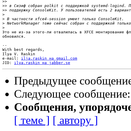
>>
>>
>>
>
>
>
>
Это не из-за этого-ли отвалилась в XFCE монтирование фл
обновился.

-- 

With best regards,

Ilya V. Raskin

e-mail: 
ilja.raskin на gmail.com
JID: 
ilya.raskin на jabber.se
Предыдущее сообщени
Следующее сообщение
Сообщения, упорядоч
[ теме ]
[ автору ]