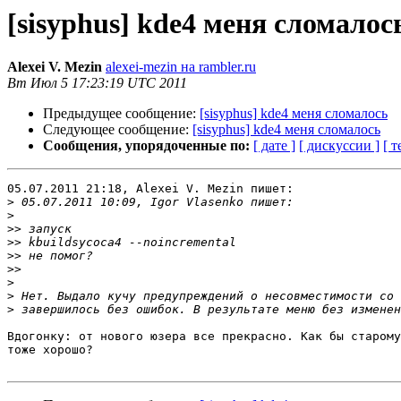
[sisyphus] kde4 меня сломалос
Alexei V. Mezin
alexei-mezin на rambler.ru
Вт Июл 5 17:23:19 UTC 2011
Предыдущее сообщение:
[sisyphus] kde4 меня сломалось
Следующее сообщение:
[sisyphus] kde4 меня сломалось
Сообщения, упорядоченные по:
[ дате ]
[ дискуссии ]
[ т
05.07.2011 21:18, Alexei V. Mezin пишет:

>
>
>>
>>
>>
>>
>
>
>
Вдогонку: от нового юзера все прекрасно. Как бы старому
тоже хорошо?
