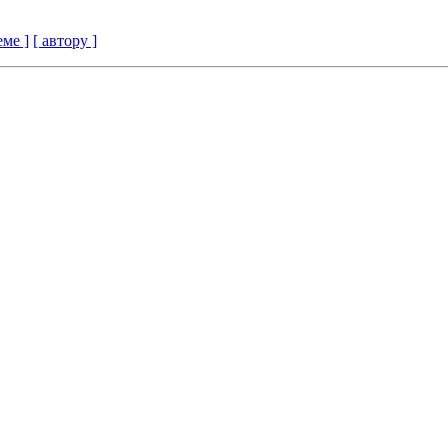
еме ]
[ автору ]