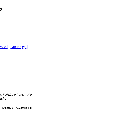
ь
еме ]
[ автору ]
 юзеру сделать 
