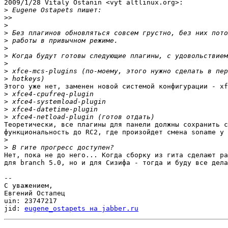
2009/1/28 Vitaly Ostanin <vyt altlinux.org>:

>
>>
>
>
>
>
>
>
>
>
Этого уже нет, заменен новой системой конфигурации - xf
>
>
>
>
Теоретически, все плагины для панели должны сохранить с
функциональность до RC2, где произойдет смена soname у 
>
>
Нет, пока не до него... Когда сборку из гита сделают ра
для branch 5.0, но и для Сизифа - тогда и буду все дела
-- 

С уважением,

Евгений Остапец

uin: 23747217

jid: 
eugene_ostapets на jabber.ru