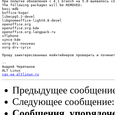
При попытке обновления с 4.1 branch на 5.0 выявилось сл
The following packages will be REMOVED:                
kexi-mdb 

koffice-kugar

libecpg5.2-devel

libgnomeoffice-light0.8-devel

openoffice.org

openoffice.org-kde           

openoffice.org-langpack-ru

sflphone

synce-kde

xorg-dri-nouveau

xorg-drv-cyrix

Прошу заинтересованных мэйнтейнеров проверить и починит
-- 

Андрей Черепанов

cas на altlinux.ru
Предыдущее сообщени
Следующее сообщение
Сообщения, упорядоч