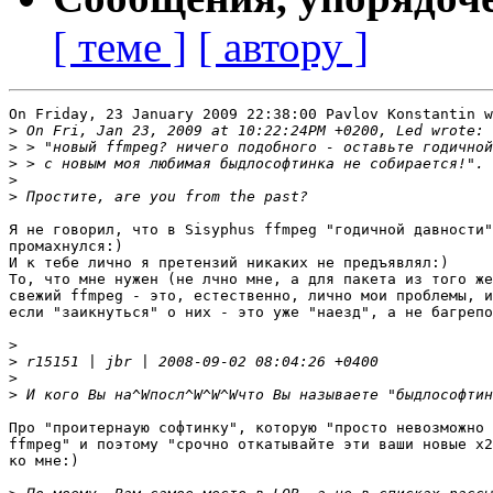
[ теме ]
[ автору ]
On Friday, 23 January 2009 22:38:00 Pavlov Konstantin w
>
>
>
>
>
Я не говорил, что в Sisyphus ffmpeg "годичной давности"
промахнулся:)

И к тебе лично я претензий никаких не предъявлял:)

То, что мне нужен (не лчно мне, а для пакета из того же
свежий ffmpeg - это, естественно, лично мои проблемы, и
если "заикнуться" о них - это уже "наезд", а не багрепо
>
>
>
>
Про "проитернаую софтинку", которую "просто невозможно 
ffmpeg" и поэтому "срочно откатывайте эти ваши новые x2
ко мне:)
