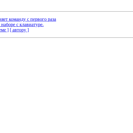
лняет команду с первого раза
 наборе с клавиатуре.
еме ]
[ автору ]