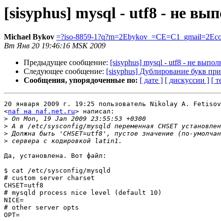
[sisyphus] mysql - utf8 - не в
Michael Bykov
=?iso-8859-1?q?m=2Ebykov_=CE=C1_gmail=2Ec
Вт Янв 20 19:46:16 MSK 2009
Предыдущее сообщение:
[sisyphus] mysql - utf8 - не выпо
Следующее сообщение:
[sisyphus] Дублирование букв при
Сообщения, упорядоченные по:
[ дате ]
[ дискуссии ]
[ т
20 января 2009 г. 19:25 пользователь Nikolay A. Fetisov

<
naf на naf.net.ru
> написал:

>
>
>
>
Да, установлена. Вот файл:

$ cat /etc/sysconfig/mysqld

# custom server charset

CHSET=utf8

# mysqld process nice level (default 10)

NICE=

# other server opts

OPT=
