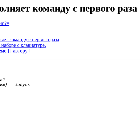
ыполняет команду с первого раза
om?=
лняет команду с первого раза
 наборе с клавиатуре.
еме ]
[ автору ]