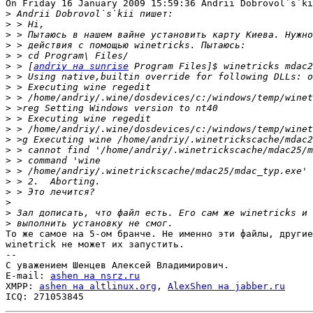
On Friday 16 January 2009 15:59:36 Andrii Dobrovol`s`ki
>
>
>
>
>
>
 > [
andriy на sunrise
>
>
>
>
>
>
>
>
>
>
>
>
>
>
>
То же самое на 5-ом бранче. Не именно эти файлы, другие
winetrick не может их запустить.

-- 

С уважением Шенцев Алексей Владимирович.

E-mail: 
ashen на nsrz.ru
XMPP: 
ashen на altlinux.org
, 
AlexShen на jabber.ru