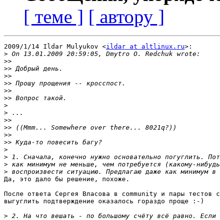
[ теме ]
[ автору ]
2009/1/14 Ildar Mulyukov <
ildar at altlinux.ru
>:

>
>>
>>
>>
>>
>>
>>
>
>
>>
>>
>>
>>
>
>
>
>
Да, это дало бы решение, похоже.

После ответа Сергея Власова в community и пары тестов с
выгуглить подтверждение оказалось гораздо проще :-)

>