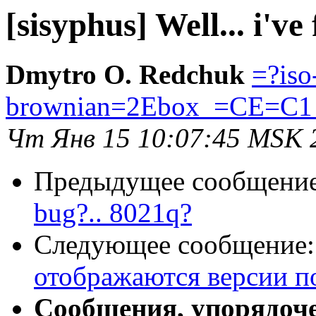
[sisyphus] Well... i'v
Dmytro O. Redchuk
=?iso
brownian=2Ebox_=CE=C1
Чт Янв 15 10:07:45 MSK 
Предыдущее сообщени
bug?.. 8021q?
Следующее сообщение
отображаются версии по
Сообщения, упорядоч