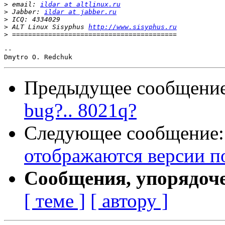
>
 email: 
ildar at altlinux.ru
>
 Jabber: 
ildar at jabber.ru
>
>
 ALT Linux Sisyphus 
http://www.sisyphus.ru
>
-- 

Предыдущее сообщени
bug?.. 8021q?
Следующее сообщение
отображаются версии по
Сообщения, упорядоч
[ теме ]
[ автору ]